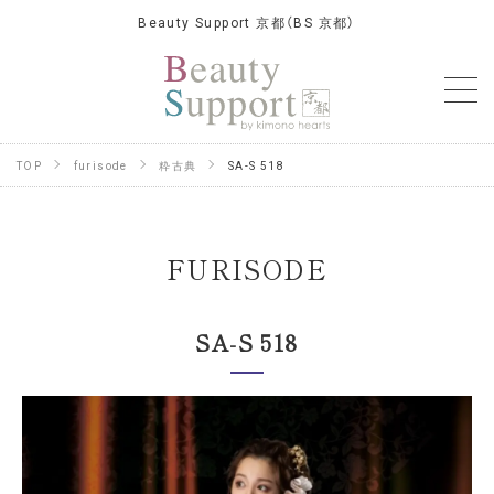
Beauty Support 京都（BS 京都）
TOP
furisode
粋古典
SA-S 518
FURISODE
SA-S 518