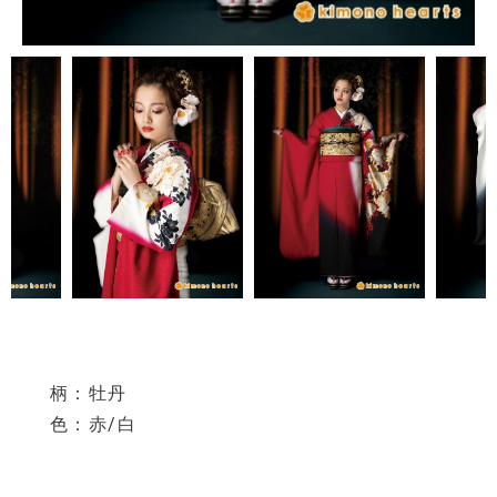
柄：牡丹
色：赤/白