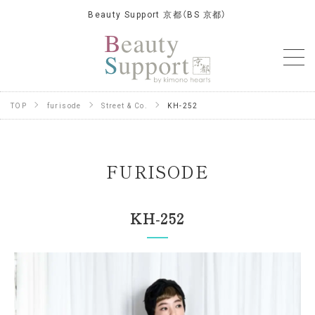
Beauty Support 京都（BS 京都）
TOP
furisode
Street & Co.
KH-252
FURISODE
KH-252